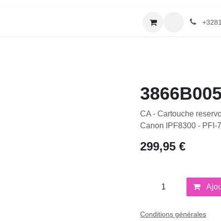
erie
Catalogue textile
Contactez-nous
+32
3866B005
CA - Cartouche reservoir
Canon IPF8300 - PFI-70
299,95
€
Ajout
Conditions générales