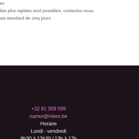
s
ais plus rapides sont possibles, contactez-nous.
s standard de cinq jours.
+32 81 309 599
namur@inkeo.be
Horaire
Lundi - vendredi
9h30 à 12h30 / 13h à 17h