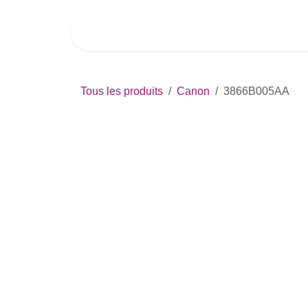
Se rendre au contenu
Accueil
Boutique
Imprim
Tous les produits
Canon
3866B005AA