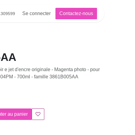
Se connecter
Contactez-nous
81309599
AA
 e jet d'encre originale - Magenta photo - pour
4PM - 700ml - famille 3861B005AA
er au panier