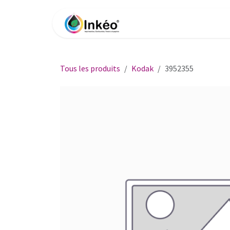
Se rendre au contenu
Accueil
Boutique
Impri
Tous les produits
Kodak
3952355