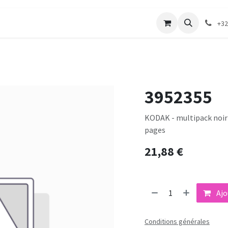
merie
Catalogue textile
Contactez-nous
+32
3952355
KODAK - multipack noir 
pages
21,88
€
Ajo
Conditions générales