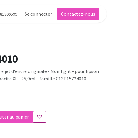
Se connecter
Contactez-nous
81309599
4010
e jet d'encre originale - Noir light - pour Epson
pacite XL - 25,9ml - famille C13T15724010
uter au panier