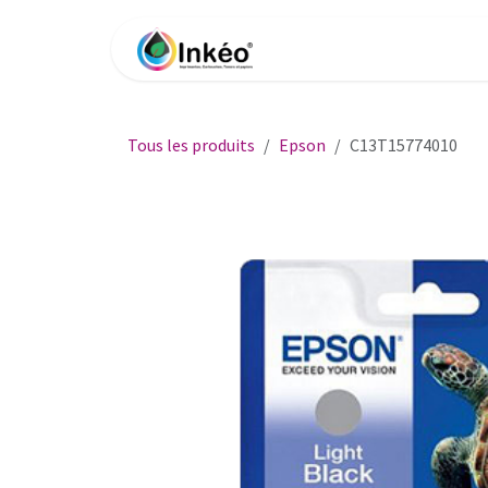
Se rendre au contenu
Accueil
Boutique
Impri
Tous les produits
Epson
C13T15774010