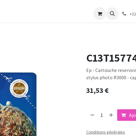
merie
Catalogue textile
Contactez-nous
+32
C13T1577
Ep - Cartouche reservoir 
stylus photo R3000 - ca
31,53
€
Ajo
Conditions générales