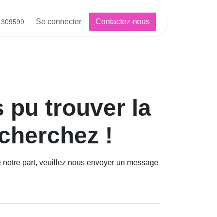
Se connecter
Contactez-nous
81309599
u trouver la
erchez !
re part, veuillez nous envoyer un message à