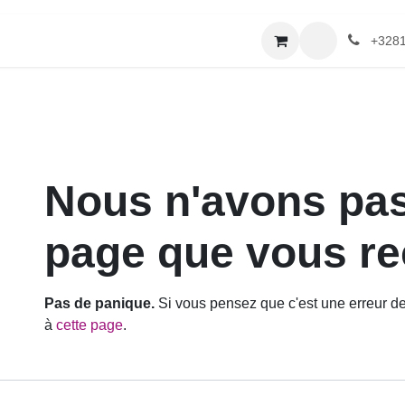
erie
Catalogue textile
Contactez-nous
+32
Erreur 404
Nous n'avons pas p
page que vous rech
Pas de panique.
Si vous pensez que c'est une erreur de not
cette page
.