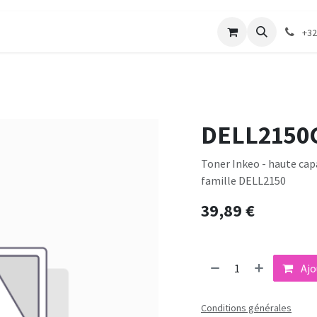
merie
Catalogue textile
Contactez-nous
+32
DELL2150
Toner Inkeo - haute capac
famille DELL2150
39,89
€
Ajo
Conditions générales