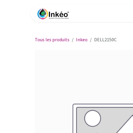
Se rendre au contenu
Accueil
Boutique
Impri
Tous les produits
Inkeo
DELL2150C